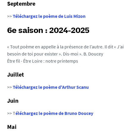
Le poème de septembre présenté par Marie PInel
Septembre
Janvier 2020
>>
Téléchargez le poème de Luis Mizon
Téléchargez le poème "À l’unisson"
6e saison : 2024-2025
En vidéo, le poème lu par Bruno Doucey
« Tout poème en appelle à la présence de l’autre. Il dit « J’ai
besoin de toi pour exister ». Dis-moi ». B. Doucey
Être fil - Être Loire : notre printemps
Juillet
>>
Téléchargez le poème d'Arthur Scanu
Juin
>> T
éléchargez le poème de Bruno Doucey
Mai