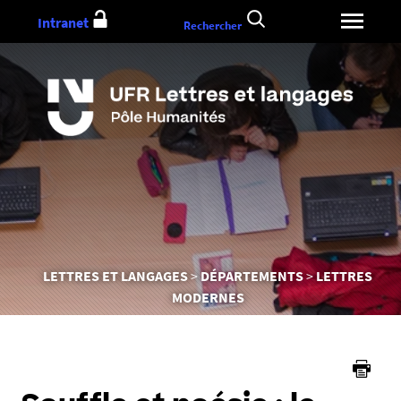
Aller
Intranet
Rechercher
au
contenu
Vous
LETTRES ET LANGAGES
DÉPARTEMENTS
LETTRES
êtes
MODERNES
ici :