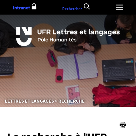
Aller
Intranet
Rechercher
au
contenu
Vous
LETTRES ET LANGAGES
RECHERCHE
êtes
ici :