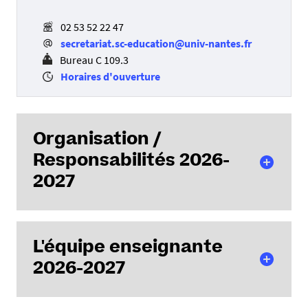
02 53 52 22 47
secretariat.sc-education@univ-nantes.fr
Bureau C 109.3
Horaires d'ouverture
Organisation /
Responsabilités 2026-
2027
L'équipe enseignante
Directrice du département
Ines ALBANDEA
2026-2027
Responsable L1
Arthur IMBERT
Responsable L2
Alice PAVIE