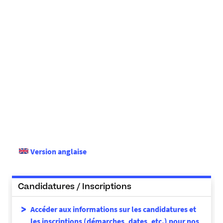
Philosophie de
Alain-Patrick OLIVIER
l'éducation
Sociologie de
Alice PAVIE
l'éducation
Manuella ROUPNEL-
Sociologie de
FUENTES
l'éducation
Psychologie du travail /
Pascal SIMONET
Métier d'enseignant
Reda TAGRI
Pratique du numérique
Sociologie de
Sébastien URBANSKI
l'éducation
Version anglaise
Didactique
Christine VIDAL-
professionnelle /
GOMEL
Candidatures / Inscriptions
Ergonomie
Accéder aux informations sur les candidatures et
les inscriptions (démarches, dates, etc.) pour nos