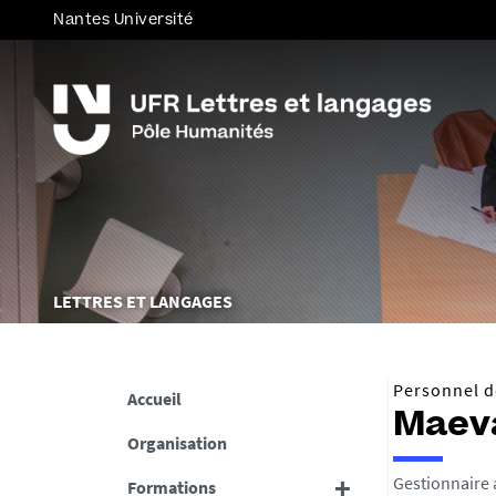
Nantes Université
Vous
LETTRES ET LANGAGES
êtes
ici :
Personnel de
Accueil
Maev
Organisation
Gestionnaire 
Formations