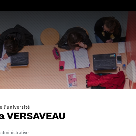
Aller
au
contenu
 l'université
a VERSAVEAU
administrative