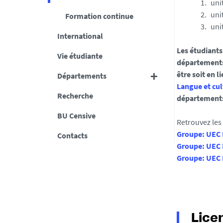
uni
uni
Formation continue
uni
International
Les étudiants
Vie étudiante
départements 
être soit en l
Départements
Langue et cul
Recherche
départements 
BU Censive
Retrouvez les
Groupe: UEC
Contacts
Groupe: UEC
Groupe: UEC
Lice