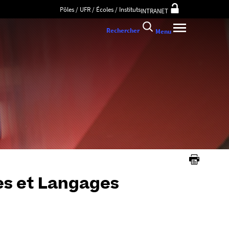
Pôles / UFR / Écoles / Instituts
INTRANET
Rechercher
Menu
es et Langages