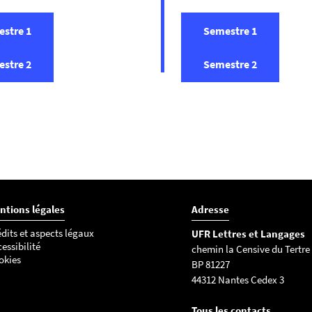
stre 1
Semestre 1
stre 2
Semestre 2
ntions légales
Adresse
dits et aspects légaux
UFR Lettres et Langages
essibilité
chemin la Censive du Tertre
okies
BP 81227
44312 Nantes Cedex 3
Tous les contacts