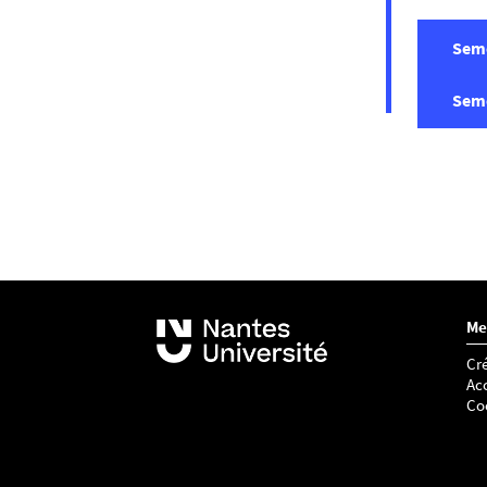
Seme
Seme
Me
Cré
Acc
Co